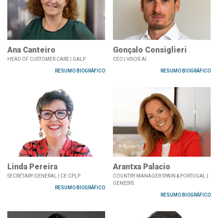
Ana Canteiro
Gonçalo Consiglieri
HEAD OF CUSTOMER CARE | GALP
CEO | VISOR.AI
RESUMO BIOGRÁFICO
RESUMO BIOGRÁFICO
Linda Pereira
Arantxa Palacio
SECRETARY GENERAL | CE-CPLP
COUNTRY MANAGER SPAIN & PORTUGAL |
GENESYS
RESUMO BIOGRÁFICO
RESUMO BIOGRÁFICO